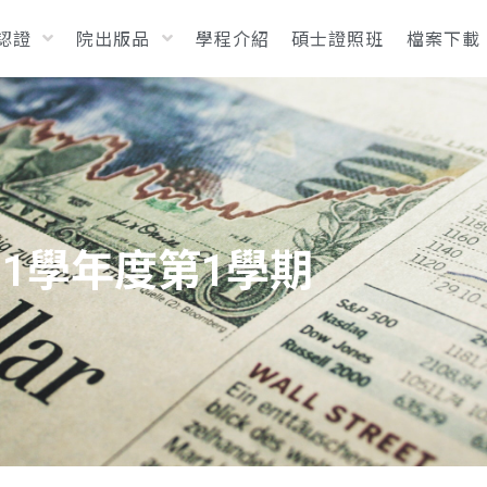
T認證
院出版品
學程介紹
碩士證照班
檔案下載
11學年度第1學期