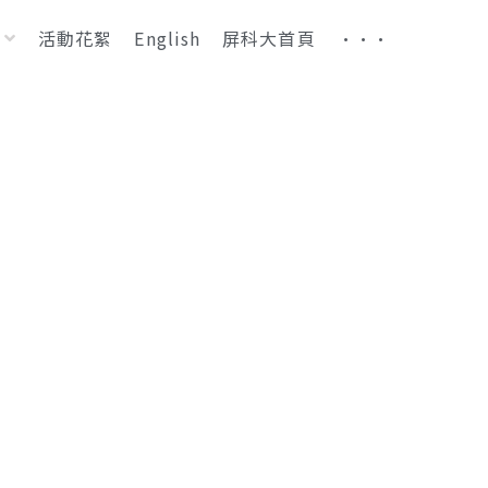
活動花絮
English
屏科大首頁
···
升等通過