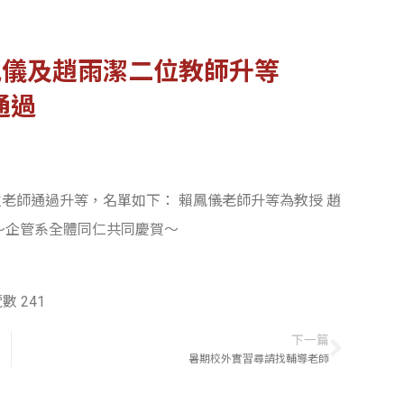
鳳儀及趙雨潔二位教師升等
通過
位老師通過升等，名單如下： 賴鳳儀老師升等為教授 趙
～企管系全體同仁共同慶賀～
數 241
下一篇
暑期校外實習尋請找輔導老師