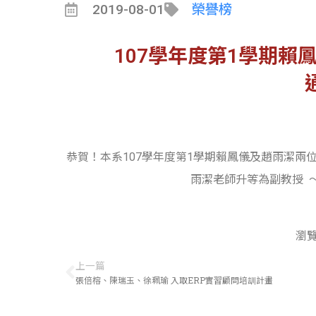
2019-08-01
榮譽榜
107學年度第1學期賴
恭賀！本系107學年度第1學期賴鳳儀及趙雨潔兩
雨潔老師升等為副教授 
瀏覽
上一篇
張倍榕、陳瑞玉、徐珮瑜 入取ERP實習顧問培訓計畫