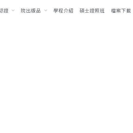
T認證
院出版品
學程介紹
碩士證照班
檔案下載
期賴鳳儀及趙雨潔二位教師